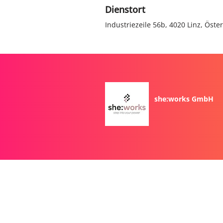
Dienstort
Industriezeile 56b, 4020 Linz, Öste
she:works GmbH