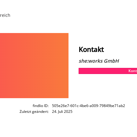
rreich
Kontakt
she:works GmbH
Kont
findlio ID:
505e26e7-601c-4be6-a009-79849be71ab2
Zuletzt geändert:
24. Juli 2025